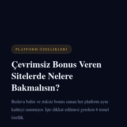
PLATFORM ÖZELLIKLERI
Çevrimsiz Bonus Veren
Sitelerde Nelere
Bakmalısın?
Bedava bahis ve risksiz bonus sunan her platform aynı
kaliteyi sunmuyor. İşte dikkat edilmesi gereken 6 temel
özellik.