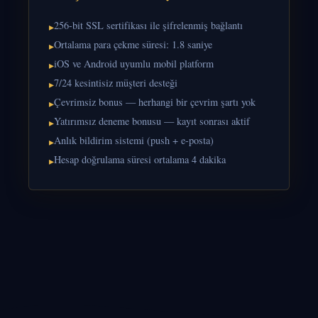
256-bit SSL sertifikası ile şifrelenmiş bağlantı
Ortalama para çekme süresi: 1.8 saniye
iOS ve Android uyumlu mobil platform
7/24 kesintisiz müşteri desteği
Çevrimsiz bonus — herhangi bir çevrim şartı yok
Yatırımsız deneme bonusu — kayıt sonrası aktif
Anlık bildirim sistemi (push + e-posta)
Hesap doğrulama süresi ortalama 4 dakika