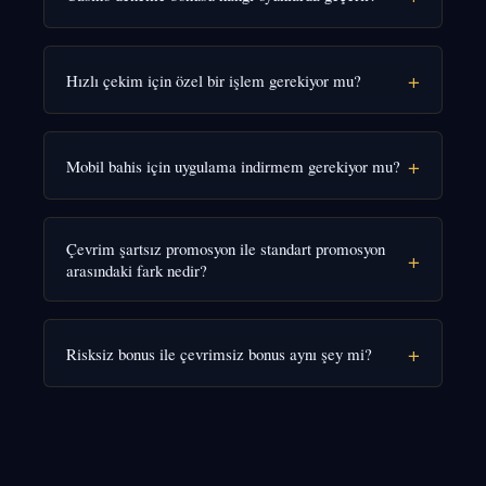
edilen kazançlar doğrudan hesap bakiyene yansıyor ve
çekim talebinde bulunabilirsin.
Casino deneme bonusu genel olarak slot oyunları, rulet
ve blackjack tablolarında geçerli oluyor. Canlı casino
+
Hızlı çekim için özel bir işlem gerekiyor mu?
bölümünde ek kısıtlamalar uygulanabiliyor. Bonus detay
sayfasında oyun listesi açıkça belirtiliyor.
Hayır. Hesap doğrulaması tamamlandıktan sonra çekim
talepleri otomatik olarak işleme alınıyor. Ortalama 1.8
+
Mobil bahis için uygulama indirmem gerekiyor mu?
saniyelik süre, banka havalesi dışındaki yöntemler için
geçerli. Havale işlemleri 24 saate kadar uzayabiliyor.
Hayır. Platform, tarayıcı tabanlı mobil arayüzle iOS ve
Android cihazlarda tam işlevsellik sunuyor. Uygulama
Çevrim şartsız promosyon ile standart promosyon
+
mağazalarından indirme zorunluluğu yok. Yine de resmi
arasındaki fark nedir?
uygulama tercih edilirse platform üzerinden
Standart promosyonlarda kazandığın tutarı çekebilmek
indirilebiliyor.
için belirli sayıda bahis oynaman gerekiyor. Çevrim
+
Risksiz bonus ile çevrimsiz bonus aynı şey mi?
şartsız promosyonda ise kazandığın an çekebilirsin. Bu
fark, özellikle küçük miktarlarda oldukça belirgin bir
Teknik olarak farklı kavramlar. Risksiz bonus,
avantaj sağlıyor.
kaybettiğinde iadesini aldığın bahis türünü ifade ediyor.
Çevrimsiz bonus ise çevrim şartı olmayan her türlü
bonusu kapsıyor. İkisi aynı anda sunulabildiği gibi ayrı