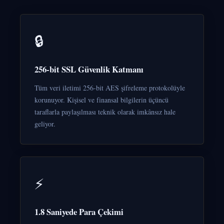
🔒
256-bit SSL Güvenlik Katmanı
Tüm veri iletimi 256-bit AES şifreleme protokolüyle
korunuyor. Kişisel ve finansal bilgilerin üçüncü
taraflarla paylaşılması teknik olarak imkânsız hale
geliyor.
⚡
1.8 Saniyede Para Çekimi