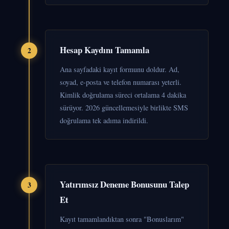
Hesap Kaydını Tamamla
Ana sayfadaki kayıt formunu doldur. Ad,
soyad, e-posta ve telefon numarası yeterli.
Kimlik doğrulama süreci ortalama 4 dakika
sürüyor. 2026 güncellemesiyle birlikte SMS
doğrulama tek adıma indirildi.
Yatırımsız Deneme Bonusunu Talep
Et
Kayıt tamamlandıktan sonra "Bonuslarım"