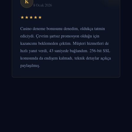
K
8 Ocak 2026
★★★★★
Casino deneme bonusunu denedim, oldukça tatmin
ediciydi. Çevrim şartsız promosyon olduğu için
kazancımı beklemeden çektim. Müşteri hizmetleri de
hızlı yanıt verdi, 43 saniyede bağlandım. 256-bit SSL
konusunda da endişem kalmadı, teknik detaylar açıkça
paylaşılmış.