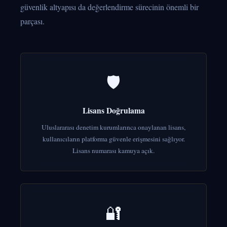
güvenlik altyapısı da değerlendirme sürecinin önemli bir
parçası.
🛡️
Lisans Doğrulama
Uluslararası denetim kurumlarınca onaylanan lisans,
kullanıcıların platforma güvenle erişmesini sağlıyor.
Lisans numarası kamuya açık.
🔐