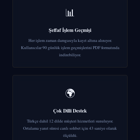
📊
Şeffaf İşlem Geçmişi
Her işlem zaman damgasıyla kayıt altına alınıyor.
Kullanıcılar 90 günlük işlem geçmişlerini PDF formatında
indirebiliyor.
🌍
Çok Dilli Destek
Türkçe dahil 12 dilde müşteri hizmetleri sunuluyor.
Ortalama yanıt süresi canlı sohbet için 43 saniye olarak
ölçüldü.