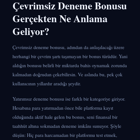
Çevrimsiz Deneme Bonusu
Gerçekten Ne Anlama
Geliyor?
Çevrimsiz deneme bonusu, adından da anlaşılacağı üzere
herhangi bir çevrim şartı taşımayan bir bonus türüdür. Yani
aldığın bonusu belirli bir miktarda bahis oynamak zorunda
kalmadan doğrudan çekebilirsin. Ve aslında bu, pek çok
kullanıcının yıllardır aradığı şeydir.
Yatırımsız deneme bonusu ise farklı bir kategoriye giriyor.
Hesabına para yatırmadan önce bile platforma kayıt
olduğunda aktif hale gelen bu bonus, seni finansal bir
taahhüt altına sokmadan deneme imkânı sunuyor. Şöyle
düşün: Hiç para harcamadan bir platformu test etmek,