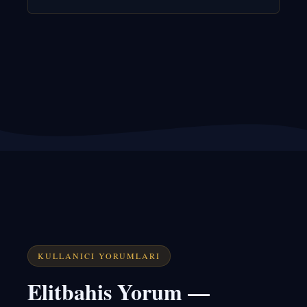
KULLANICI YORUMLARI
Elitbahis Yorum —