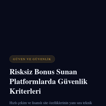
GÜVEN VE GÜVENLIK
Risksiz Bonus Sunan
Platformlarda Güvenlik
Kriterleri
Hızlı çekim ve lisanslı site özelliklerinin yanı sıra teknik