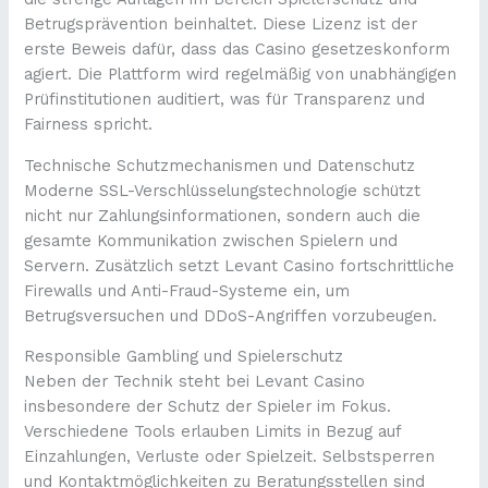
Betrugsprävention beinhaltet. Diese Lizenz ist der
erste Beweis dafür, dass das Casino gesetzeskonform
agiert. Die Plattform wird regelmäßig von unabhängigen
Prüfinstitutionen auditiert, was für Transparenz und
Fairness spricht.
Technische Schutzmechanismen und Datenschutz
Moderne SSL-Verschlüsselungstechnologie schützt
nicht nur Zahlungsinformationen, sondern auch die
gesamte Kommunikation zwischen Spielern und
Servern. Zusätzlich setzt Levant Casino fortschrittliche
Firewalls und Anti-Fraud-Systeme ein, um
Betrugsversuchen und DDoS-Angriffen vorzubeugen.
Responsible Gambling und Spielerschutz
Neben der Technik steht bei Levant Casino
insbesondere der Schutz der Spieler im Fokus.
Verschiedene Tools erlauben Limits in Bezug auf
Einzahlungen, Verluste oder Spielzeit. Selbstsperren
und Kontaktmöglichkeiten zu Beratungsstellen sind