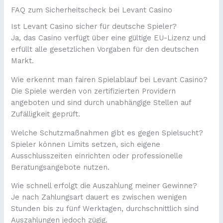
FAQ zum Sicherheitscheck bei Levant Casino
Ist Levant Casino sicher für deutsche Spieler?
Ja, das Casino verfügt über eine gültige EU-Lizenz und
erfüllt alle gesetzlichen Vorgaben für den deutschen
Markt.
Wie erkennt man fairen Spielablauf bei Levant Casino?
Die Spiele werden von zertifizierten Providern
angeboten und sind durch unabhängige Stellen auf
Zufälligkeit geprüft.
Welche Schutzmaßnahmen gibt es gegen Spielsucht?
Spieler können Limits setzen, sich eigene
Ausschlusszeiten einrichten oder professionelle
Beratungsangebote nutzen.
Wie schnell erfolgt die Auszahlung meiner Gewinne?
Je nach Zahlungsart dauert es zwischen wenigen
Stunden bis zu fünf Werktagen, durchschnittlich sind
Auszahlungen jedoch zügig.