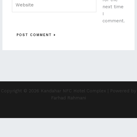
Website
next time
I
comment.
Copyright © 2026 Kandahar NFC Hotel Complex | Powered by
Farhad Rahmani