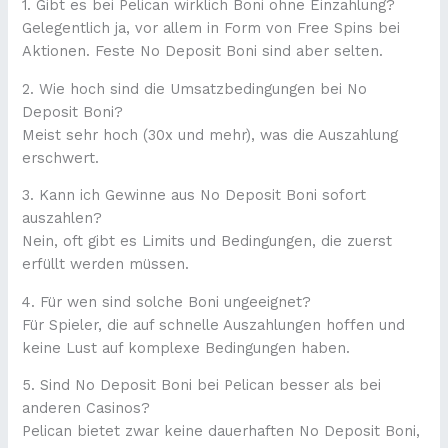
1. Gibt es bei Pelican wirklich Boni ohne Einzahlung?
Gelegentlich ja, vor allem in Form von Free Spins bei
Aktionen. Feste No Deposit Boni sind aber selten.
2. Wie hoch sind die Umsatzbedingungen bei No
Deposit Boni?
Meist sehr hoch (30x und mehr), was die Auszahlung
erschwert.
3. Kann ich Gewinne aus No Deposit Boni sofort
auszahlen?
Nein, oft gibt es Limits und Bedingungen, die zuerst
erfüllt werden müssen.
4. Für wen sind solche Boni ungeeignet?
Für Spieler, die auf schnelle Auszahlungen hoffen und
keine Lust auf komplexe Bedingungen haben.
5. Sind No Deposit Boni bei Pelican besser als bei
anderen Casinos?
Pelican bietet zwar keine dauerhaften No Deposit Boni,