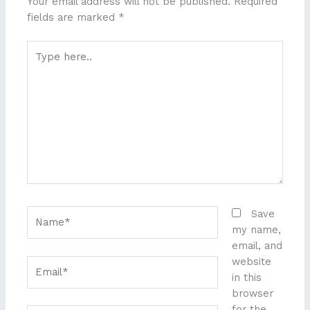
Your email address will not be published.
Required
fields are marked
*
Type
here..
Name*
Save
my name,
email, and
website
Email*
in this
browser
for the