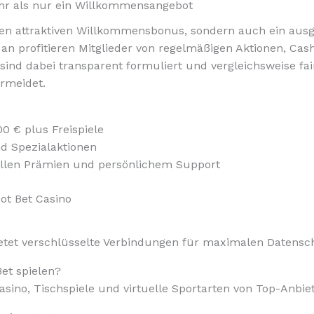
r als nur ein Willkommensangebot
inen attraktiven Willkommensbonus, sondern auch ein aus
 an profitieren Mitglieder von regelmäßigen Aktionen, C
nd dabei transparent formuliert und vergleichsweise fair,
rmeidet.
0 € plus Freispiele
d Spezialaktionen
llen Prämien und persönlichem Support
ot Bet Casino
bietet verschlüsselte Verbindungen für maximalen Datensc
Bet spielen?
Casino, Tischspiele und virtuelle Sportarten von Top-Anbie