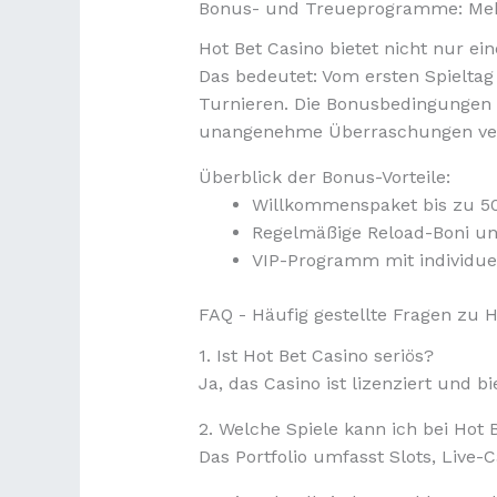
Bonus- und Treueprogramme: Meh
Hot Bet Casino bietet nicht nur e
Das bedeutet: Vom ersten Spieltag
Turnieren. Die Bonusbedingungen si
unangenehme Überraschungen ve
Überblick der Bonus-Vorteile:
Willkommenspaket bis zu 50
Regelmäßige Reload-Boni un
VIP-Programm mit individue
FAQ - Häufig gestellte Fragen zu H
1. Ist Hot Bet Casino seriös?
Ja, das Casino ist lizenziert und 
2. Welche Spiele kann ich bei Hot 
Das Portfolio umfasst Slots, Live-