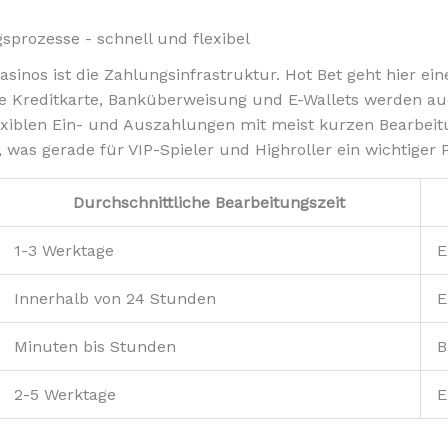
prozesse - schnell und flexibel
asinos ist die Zahlungsinfrastruktur. Hot Bet geht hier e
 Kreditkarte, Banküberweisung und E-Wallets werden au
lexiblen Ein- und Auszahlungen mit meist kurzen Bearbeit
, was gerade für VIP-Spieler und Highroller ein wichtiger 
Durchschnittliche Bearbeitungszeit
1-3 Werktage
E
Innerhalb von 24 Stunden
E
Minuten bis Stunden
B
2-5 Werktage
E