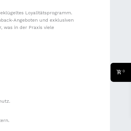
geklügeltes Loyalitätsprogramm.
ashback-Angeboten und exklusiven
 was in der Praxis viele
0
hutz.
tern.