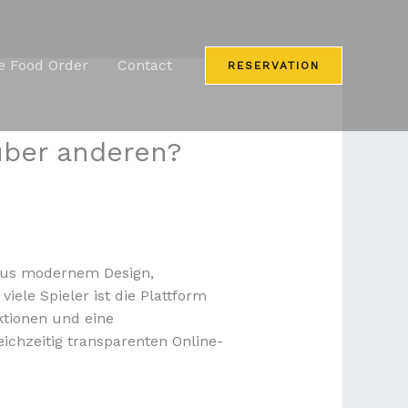
e Food Order
Contact
RESERVATION
über anderen?
 aus modernem Design,
le Spieler ist die Plattform
ktionen und eine
ichzeitig transparenten Online-