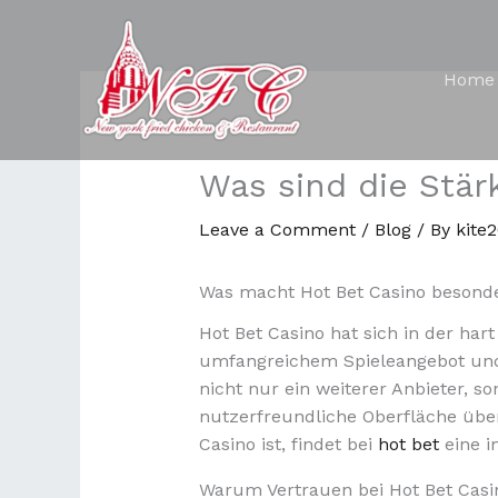
Skip
to
content
Home
Was sind die Stär
Leave a Comment
/
Blog
/ By
kite
Was macht Hot Bet Casino besond
Hot Bet Casino hat sich in der h
umfangreichem Spieleangebot und a
nicht nur ein weiterer Anbieter, s
nutzerfreundliche Oberfläche über
Casino ist, findet bei
hot bet
eine i
Warum Vertrauen bei Hot Bet Casin