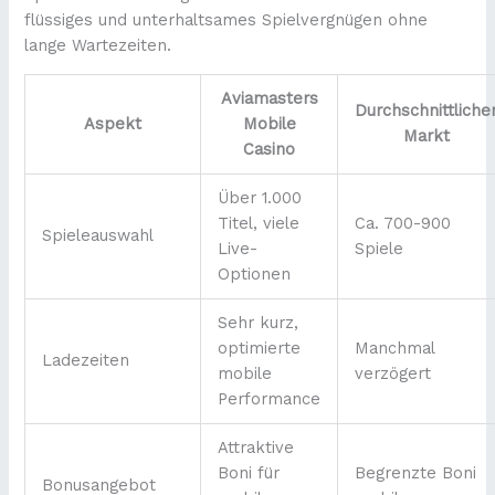
flüssiges und unterhaltsames Spielvergnügen ohne
lange Wartezeiten.
Aviamasters
Durchschnittliche
Aspekt
Mobile
Markt
Casino
Über 1.000
Titel, viele
Ca. 700-900
Spieleauswahl
Live-
Spiele
Optionen
Sehr kurz,
optimierte
Manchmal
Ladezeiten
mobile
verzögert
Performance
Attraktive
Boni für
Begrenzte Boni
Bonusangebot