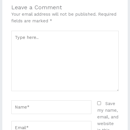
Leave a Comment
Your email address will not be published.
Required
fields are marked
*
Type
here..
Name*
Save
my name,
email, and
website
Email*