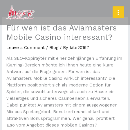
Skip
MAI
to
MEN
content
Für wen ist das Aviamasters
Mobile Casino interessant?
Leave a Comment
/
Blog
/ By
kite20167
Als SEO-Kopiraýtër mit einer zehnjährigen Erfahrung im
iGaming-Bereich möchte ich Ihnen heute eine klare
Antwort auf die Frage geben: Für wen ist das
Aviamasters Mobile Casino wirklich interessant? Die
Plattform positioniert sich als moderne Option für
Spieler, die sowohl unterwegs als auch zu Hause ein
vielseitiges und sicheres Casinoerlebnis erwarten.
Dabei punktet Aviamasters mit einem ausgewogenen
Mix aus Spielangebot, Benutzerfreundlichkeit und
attraktiven Bonusprogrammen. Wer genau profitiert
also vom Angebot dieses mobilen Casinos?