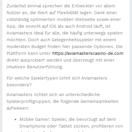
Zunächst einmal sprechen die Entwickler vor allem
Nutzer an, die Wert auf Flexibilität legen. Dank einer
vollständig optimierten mobilen Webseite sowie einer
App, die sowohl auf iOS als auch Android läuft, ist
Aviamasters ideal für alle, die häufig unterwegs spielen
möchten. Doch auch Gelegenheitsspieler mit einem
moderaten Budget finden hier passende Optionen. Die
Plattform kann unter
https://aviamasterscasino-de.com
direkt ausprobiert werden und überzeugt mit einer
intuitiven Benutzerführung.
Für welche Spielertypen lohnt sich Aviamasters
besonders?
Aviamasters richtet sich an unterschiedliche
Spielerprofilgruppen, die folgende Gemeinsamkeiten
aufweisen:
Mobile Gamer: Spieler, die bevorzugt auf dem
Smartphone oder Tablet zocken, profitieren von