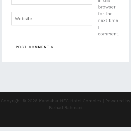
in this
browser
for the
Website
next time
I
comment.
Copyright © 2026 Kandahar NFC Hotel Complex | Powered by
Farhad Rahmani