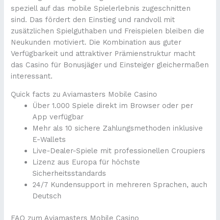
speziell auf das mobile Spielerlebnis zugeschnitten
sind. Das fördert den Einstieg und randvoll mit
zusätzlichen Spielguthaben und Freispielen bleiben die
Neukunden motiviert. Die Kombination aus guter
Verfügbarkeit und attraktiver Prämienstruktur macht
das Casino für Bonusjäger und Einsteiger gleichermaßen
interessant.
Quick facts zu Aviamasters Mobile Casino
Über 1.000 Spiele direkt im Browser oder per
App verfügbar
Mehr als 10 sichere Zahlungsmethoden inklusive
E-Wallets
Live-Dealer-Spiele mit professionellen Croupiers
Lizenz aus Europa für höchste
Sicherheitsstandards
24/7 Kundensupport in mehreren Sprachen, auch
Deutsch
FAQ zum Aviamasters Mobile Casino