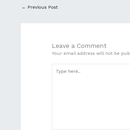
←
Previous Post
Leave a Comment
Your email address will not be pub
Type
here..