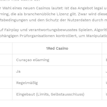
r Wahl eines neuen Casinos lautet: Ist das Angebot legal u
ng, die als branchenübliche Lizenz gilt. Zwar wird diese 
äftsbedingungen und den Schutz der Nutzerdaten durch 
uf Fairplay und verantwortungsbewusstes Spielen. Algori
hängigen Prüforganisationen kontrolliert, um Manipulati
1Red Casino
Curaçao eGaming
Ja
Regelmäßig
Eingebaut (Limits, Selbstausschluss)