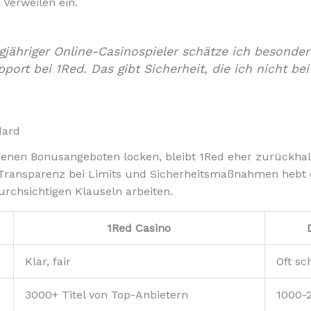
 Verweilen ein.
ngjähriger Online-Casinospieler schätze ich besonde
ort bei 1Red. Das gibt Sicherheit, die ich nicht bei
dard
denen Bonusangeboten locken, bleibt 1Red eher zurückha
e Transparenz bei Limits und Sicherheitsmaßnahmen hebt 
urchsichtigen Klauseln arbeiten.
1Red Casino
Klar, fair
Oft sc
3000+ Titel von Top-Anbietern
1000-