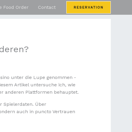
e Food Order
Contact
RESERVATION
nderen?
Casino unter die Lupe genommen -
esem Artikel untersuche ich, wie
er anderen Plattformen behauptet.
r Spielerdaten. Über
 sondern auch in puncto Vertrauen